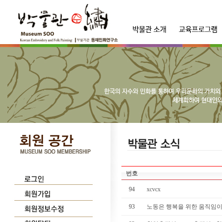
번호
94
xcvcx
93
노동은 행복을 위한 움직임