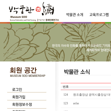
번호
124
원조출장샵 광역시출장샵 대구
123
asfas