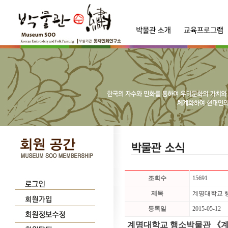
조회수
15691
제목
계명대학교 
등록일
2015-05-12
계명대학교 행소박물관 《계