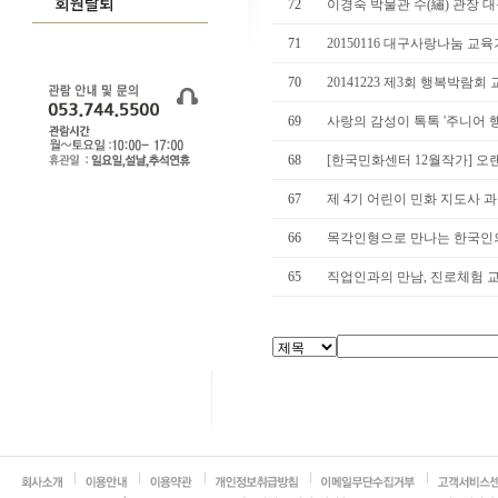
72
이경숙 박물관 수(繡) 관장 
71
20150116 대구사랑나눔 교육
70
20141223 제3회 행복박람회
69
사랑의 감성이 톡톡 '주니어 
68
[한국민화센터 12월작가] 오랜
67
제 4기 어린이 민화 지도사 
66
목각인형으로 만나는 한국인의 
65
직업인과의 만남, 진로체험 교육