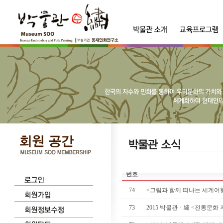
번호
74
<그림과 함께 떠나는 세계여행展
73
2015 박물관ㆍ繡 <전통문화 지