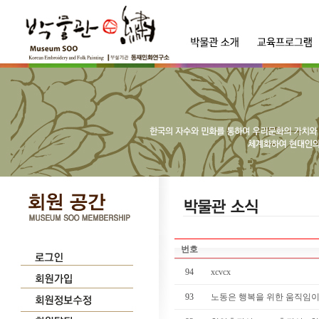
번호
94
xcvcx
93
노동은 행복을 위한 움직임