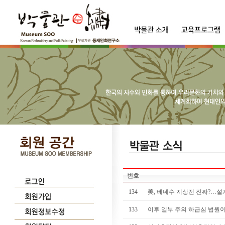
번호
134
美, 베네수 지상전 진짜?…설계
133
이후 일부 주의 하급심 법원이