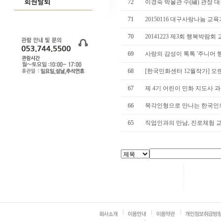
72
이경숙 박물관 수(繡) 관장 
71
20150116 대구사랑나눔 교육
70
20141223 제3회 행복박람회
69
사랑의 감성이 톡톡 '주니어 
68
[한국민화센터 12월작가] 오랜
67
제 4기 어린이 민화 지도사 
66
목각인형으로 만나는 한국인의 
65
직업인과의 만남, 진로체험 교육