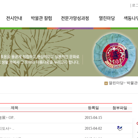
|
로
열린마당>
박물관
제목
등록일
첨부파일
> OP..
2015-04-15
도사> ..
2015-04-02