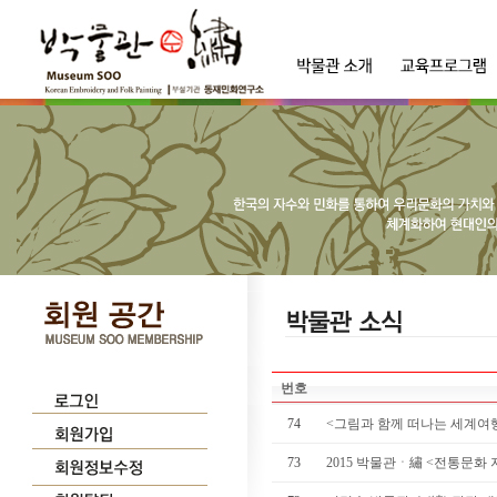
번호
74
<그림과 함께 떠나는 세계여행展
73
2015 박물관ㆍ繡 <전통문화 지