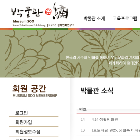
번호
14
4.14 생활민화반
13
[보도자료]민화, 생활속 디자