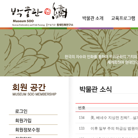
번호
134
美, 베네수 지상전 진짜?…설계
133
이후 일부 주의 하급심 법원이