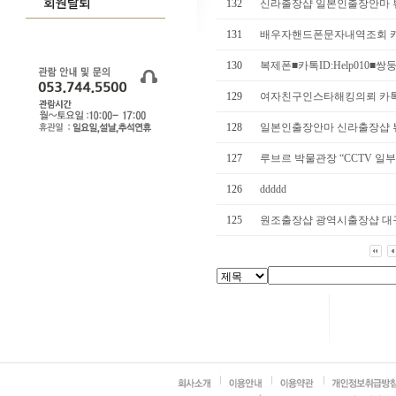
132
신라출장샵 일본인출장안마 뷰
131
배우자핸드폰문자내역조회 카톡ID:
130
복제폰■카톡ID:Help010■쌍
129
여자친구인스타해킹의뢰 카톡ID:h
128
일본인출장안마 신라출장샵 뷰
127
루브르 박물관장 “CCTV 일부 
126
ddddd
125
원조출장샵 광역시출장샵 대구